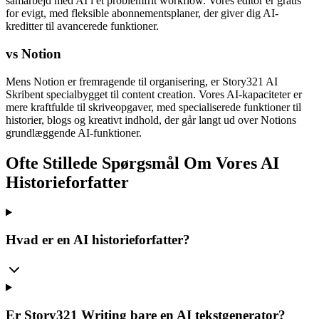
samarbejd med AI i et problemfrit workflow. Vores editor er gratis
for evigt, med fleksible abonnementsplaner, der giver dig AI-
kreditter til avancerede funktioner.
vs Notion
Mens Notion er fremragende til organisering, er Story321 AI
Skribent specialbygget til content creation. Vores AI-kapaciteter er
mere kraftfulde til skriveopgaver, med specialiserede funktioner til
historier, blogs og kreativt indhold, der går langt ud over Notions
grundlæggende AI-funktioner.
Ofte Stillede Spørgsmål Om Vores AI
Historieforfatter
Hvad er en AI historieforfatter?
Er Story321 Writing bare en AI tekstgenerator?