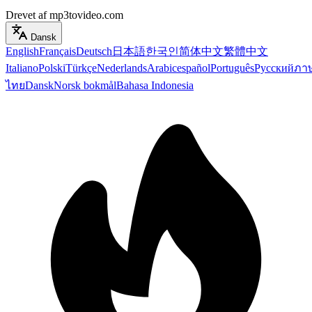
Drevet af mp3tovideo.com
Dansk
English
Français
Deutsch
日本語
한국인
简体中文
繁體中文
Italiano
Polski
Türkçe
Nederlands
Arabic
español
Português
Русский
ภา
ไทย
Dansk
Norsk bokmål
Bahasa Indonesia