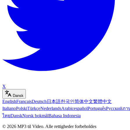
X
Dansk
English
Français
Deutsch
日本語
한국인
简体中文
繁體中文
Italiano
Polski
Türkçe
Nederlands
Arabic
español
Português
Русский
ภา
ไทย
Dansk
Norsk bokmål
Bahasa Indonesia
©
2026
MP3 til Video
.
Alle rettigheder forbeholdes