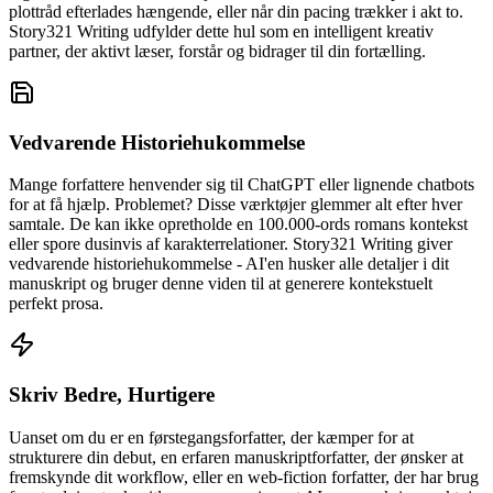
plottråd efterlades hængende, eller når din pacing trækker i akt to.
Story321 Writing udfylder dette hul som en intelligent kreativ
partner, der aktivt læser, forstår og bidrager til din fortælling.
Vedvarende Historiehukommelse
Mange forfattere henvender sig til ChatGPT eller lignende chatbots
for at få hjælp. Problemet? Disse værktøjer glemmer alt efter hver
samtale. De kan ikke opretholde en 100.000-ords romans kontekst
eller spore dusinvis af karakterrelationer. Story321 Writing giver
vedvarende historiehukommelse - AI'en husker alle detaljer i dit
manuskript og bruger denne viden til at generere kontekstuelt
perfekt prosa.
Skriv Bedre, Hurtigere
Uanset om du er en førstegangsforfatter, der kæmper for at
strukturere din debut, en erfaren manuskriptforfatter, der ønsker at
fremskynde dit workflow, eller en web-fiction forfatter, der har brug