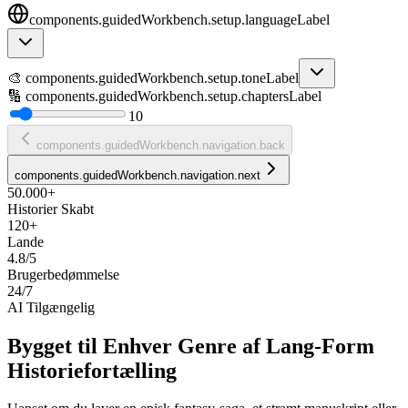
components.guidedWorkbench.setup.languageLabel
🎨
components.guidedWorkbench.setup.toneLabel
🔢
components.guidedWorkbench.setup.chaptersLabel
10
components.guidedWorkbench.navigation.back
components.guidedWorkbench.navigation.next
50.000+
Historier Skabt
120+
Lande
4.8/5
Brugerbedømmelse
24/7
AI Tilgængelig
Bygget til Enhver Genre af Lang-Form
Historiefortælling