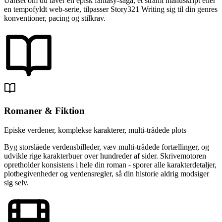
Uanset om du laver en episk fantasy-saga, et stramt manuskript eller
en tempofyldt web-serie, tilpasser Story321 Writing sig til din genres
konventioner, pacing og stilkrav.
Romaner & Fiktion
Episke verdener, komplekse karakterer, multi-trådede plots
Byg storslåede verdensbilleder, væv multi-trådede fortællinger, og
udvikle rige karakterbuer over hundreder af sider. Skrivemotoren
opretholder konsistens i hele din roman - sporer alle karakterdetaljer,
plotbegivenheder og verdensregler, så din historie aldrig modsiger
sig selv.