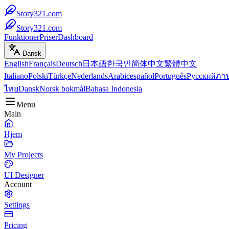
Story321.com
Story321.com
Funktioner
Priser
Dashboard
Dansk
English
Français
Deutsch
日本語
한국인
简体中文
繁體中文
Italiano
Polski
Türkçe
Nederlands
Arabic
español
Português
Русский
ภา
ไทย
Dansk
Norsk bokmål
Bahasa Indonesia
Menu
Main
Hjem
My Projects
UI Designer
Account
Settings
Pricing