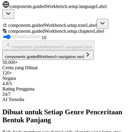
components.guidedWorkbench.setup.languageLabel
🎨
components.guidedWorkbench.setup.toneLabel
🔢
components.guidedWorkbench.setup.chaptersLabel
10
components.guidedWorkbench.navigation.back
components.guidedWorkbench.navigation.next
50.000+
Cerita yang Dibuat
120+
Negara
4.8/5
Rating Pengguna
24/7
AI Tersedia
Dibuat untuk Setiap Genre Penceritaan
Bentuk Panjang