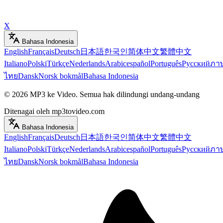
X
Bahasa Indonesia
English
Français
Deutsch
日本語
한국인
简体中文
繁體中文
Italiano
Polski
Türkçe
Nederlands
Arabic
español
Português
Русский
ภา
ไทย
Dansk
Norsk bokmål
Bahasa Indonesia
©
2026
MP3 ke Video
.
Semua hak dilindungi undang-undang
Ditenagai oleh mp3tovideo.com
Bahasa Indonesia
English
Français
Deutsch
日本語
한국인
简体中文
繁體中文
Italiano
Polski
Türkçe
Nederlands
Arabic
español
Português
Русский
ภา
ไทย
Dansk
Norsk bokmål
Bahasa Indonesia