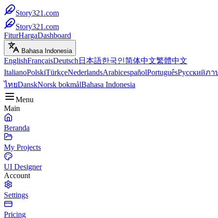
Story321.com
Story321.com
Fitur
Harga
Dashboard
Bahasa Indonesia
English
Français
Deutsch
日本語
한국인
简体中文
繁體中文
Italiano
Polski
Türkçe
Nederlands
Arabic
español
Português
Русский
ภา
ไทย
Dansk
Norsk bokmål
Bahasa Indonesia
Menu
Main
Beranda
My Projects
UI Designer
Account
Settings
Pricing