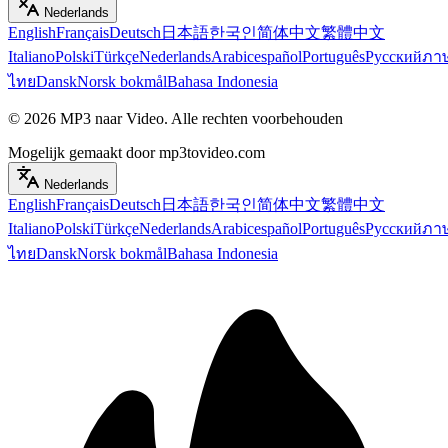
Nederlands
English
Français
Deutsch
日本語
한국인
简体中文
繁體中文
Italiano
Polski
Türkçe
Nederlands
Arabic
español
Português
Русский
ภา
ไทย
Dansk
Norsk bokmål
Bahasa Indonesia
©
2026
MP3 naar Video
.
Alle rechten voorbehouden
Mogelijk gemaakt door mp3tovideo.com
Nederlands
English
Français
Deutsch
日本語
한국인
简体中文
繁體中文
Italiano
Polski
Türkçe
Nederlands
Arabic
español
Português
Русский
ภา
ไทย
Dansk
Norsk bokmål
Bahasa Indonesia