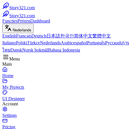
Story321.com
Story321.com
Functies
Prijzen
Dashboard
Nederlands
English
Français
Deutsch
日本語
한국인
简体中文
繁體中文
Italiano
Polski
Türkçe
Nederlands
Arabic
español
Português
Русский
ภา
ไทย
Dansk
Norsk bokmål
Bahasa Indonesia
Menu
Main
Home
My Projects
UI Designer
Account
Settings
Pricing