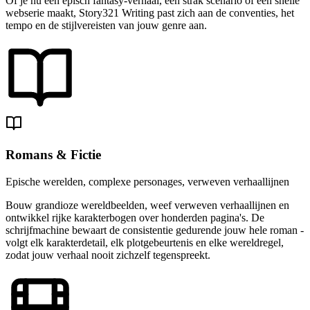
Of je nu een episch fantasy-verhaal, een strak scenario of een snelle
webserie maakt, Story321 Writing past zich aan de conventies, het
tempo en de stijlvereisten van jouw genre aan.
Romans & Fictie
Epische werelden, complexe personages, verweven verhaallijnen
Bouw grandioze wereldbeelden, weef verweven verhaallijnen en
ontwikkel rijke karakterbogen over honderden pagina's. De
schrijfmachine bewaart de consistentie gedurende jouw hele roman -
volgt elk karakterdetail, elk plotgebeurtenis en elke wereldregel,
zodat jouw verhaal nooit zichzelf tegenspreekt.