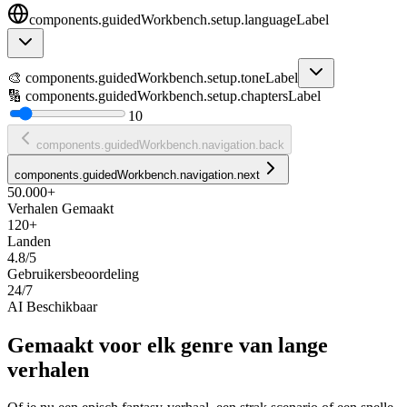
components.guidedWorkbench.setup.languageLabel
🎨
components.guidedWorkbench.setup.toneLabel
🔢
components.guidedWorkbench.setup.chaptersLabel
10
components.guidedWorkbench.navigation.back
components.guidedWorkbench.navigation.next
50.000+
Verhalen Gemaakt
120+
Landen
4.8/5
Gebruikersbeoordeling
24/7
AI Beschikbaar
Gemaakt voor elk genre van lange
verhalen