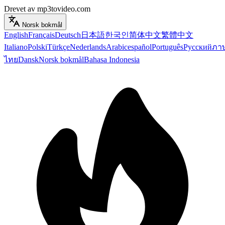
Drevet av mp3tovideo.com
Norsk bokmål
English
Français
Deutsch
日本語
한국인
简体中文
繁體中文
Italiano
Polski
Türkçe
Nederlands
Arabic
español
Português
Русский
ภา
ไทย
Dansk
Norsk bokmål
Bahasa Indonesia