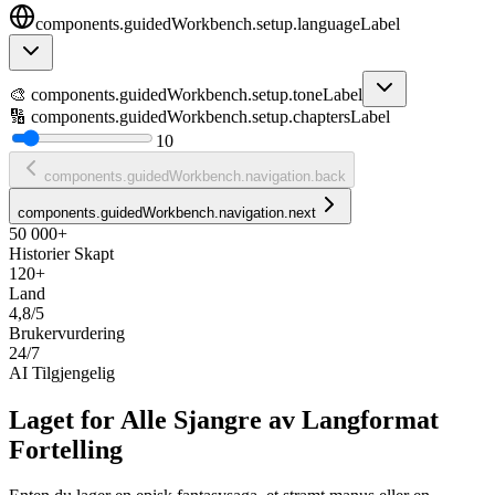
components.guidedWorkbench.setup.languageLabel
🎨
components.guidedWorkbench.setup.toneLabel
🔢
components.guidedWorkbench.setup.chaptersLabel
10
components.guidedWorkbench.navigation.back
components.guidedWorkbench.navigation.next
50 000+
Historier Skapt
120+
Land
4,8/5
Brukervurdering
24/7
AI Tilgjengelig
Laget for Alle Sjangre av Langformat
Fortelling