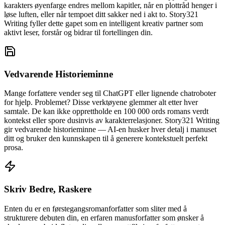
karakters øyenfarge endres mellom kapitler, når en plottråd henger i
løse luften, eller når tempoet ditt sakker ned i akt to. Story321
Writing fyller dette gapet som en intelligent kreativ partner som
aktivt leser, forstår og bidrar til fortellingen din.
Vedvarende Historieminne
Mange forfattere vender seg til ChatGPT eller lignende chatroboter
for hjelp. Problemet? Disse verktøyene glemmer alt etter hver
samtale. De kan ikke opprettholde en 100 000 ords romans verdt
kontekst eller spore dusinvis av karakterrelasjoner. Story321 Writing
gir vedvarende historieminne — AI-en husker hver detalj i manuset
ditt og bruker den kunnskapen til å generere kontekstuelt perfekt
prosa.
Skriv Bedre, Raskere
Enten du er en førstegangsromanforfatter som sliter med å
strukturere debuten din, en erfaren manusforfatter som ønsker å