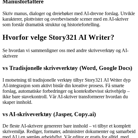
Manusforfattere
Skriv manus, dialoger og dreiebøker med AI-drevne forslag. Utvikle
karakterer, plottvister og overbevisende scener med en AI-skriver
som forstår dramatisk struktur og historiefortelling.
Hvorfor velge Story321 AI Writer?
Se hvordan vi sammenligner oss med andre skriveverktøy og AI-
skrivere
vs Tradisjonelle skriveverktøy (Word, Google Docs)
I motsetning til tradisjonelle verktøy tilbyr Story321 AI Writer dyp
AI-integrasjon som aktivt bistår din kreative prosess. Få smarte
forslag, automatiske forbedringer og kontekstbevisst skrivehjelp –
ikke bare stavekontroll. Vår AI-skriver transformerer hvordan du
skaper innhold.
vs AI-skriveverktøy (Jasper, Copy.ai)
De fleste AI-skrivere genererer bare innhold – vi tilbyr et komplett
skrivemiljø. Rediger, formater, administrer dokumenter og samarbeid
med AI i en sømløs arbeidsflyt. Vår editor er gratis for alltid, med