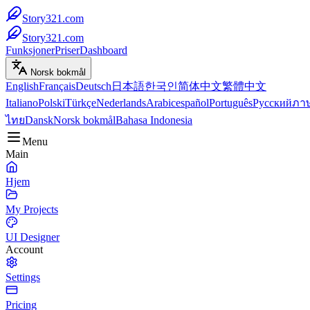
Story321.com
Story321.com
Funksjoner
Priser
Dashboard
Norsk bokmål
English
Français
Deutsch
日本語
한국인
简体中文
繁體中文
Italiano
Polski
Türkçe
Nederlands
Arabic
español
Português
Русский
ภา
ไทย
Dansk
Norsk bokmål
Bahasa Indonesia
Menu
Main
Hjem
My Projects
UI Designer
Account
Settings
Pricing