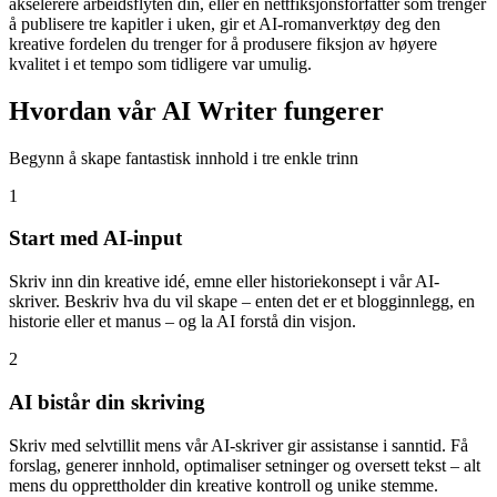
akselerere arbeidsflyten din, eller en nettfiksjonsforfatter som trenger
å publisere tre kapitler i uken, gir et AI-romanverktøy deg den
kreative fordelen du trenger for å produsere fiksjon av høyere
kvalitet i et tempo som tidligere var umulig.
Hvordan vår AI Writer fungerer
Begynn å skape fantastisk innhold i tre enkle trinn
1
Start med AI-input
Skriv inn din kreative idé, emne eller historiekonsept i vår AI-
skriver. Beskriv hva du vil skape – enten det er et blogginnlegg, en
historie eller et manus – og la AI forstå din visjon.
2
AI bistår din skriving
Skriv med selvtillit mens vår AI-skriver gir assistanse i sanntid. Få
forslag, generer innhold, optimaliser setninger og oversett tekst – alt
mens du opprettholder din kreative kontroll og unike stemme.