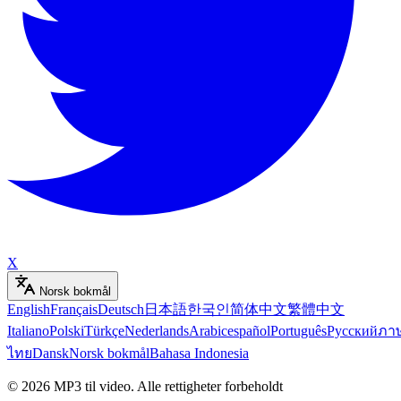
X
Norsk bokmål
English
Français
Deutsch
日本語
한국인
简体中文
繁體中文
Italiano
Polski
Türkçe
Nederlands
Arabic
español
Português
Русский
ภา
ไทย
Dansk
Norsk bokmål
Bahasa Indonesia
©
2026
MP3 til video
.
Alle rettigheter forbeholdt