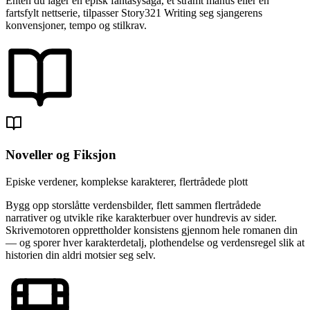
Enten du lager en episk fantasysaga, et stramt manus eller en
fartsfylt nettserie, tilpasser Story321 Writing seg sjangerens
konvensjoner, tempo og stilkrav.
Noveller og Fiksjon
Episke verdener, komplekse karakterer, flertrådede plott
Bygg opp storslåtte verdensbilder, flett sammen flertrådede
narrativer og utvikle rike karakterbuer over hundrevis av sider.
Skrivemotoren opprettholder konsistens gjennom hele romanen din
— og sporer hver karakterdetalj, plothendelse og verdensregel slik at
historien din aldri motsier seg selv.